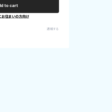
d to cart
にお住まいの方向け
通報する