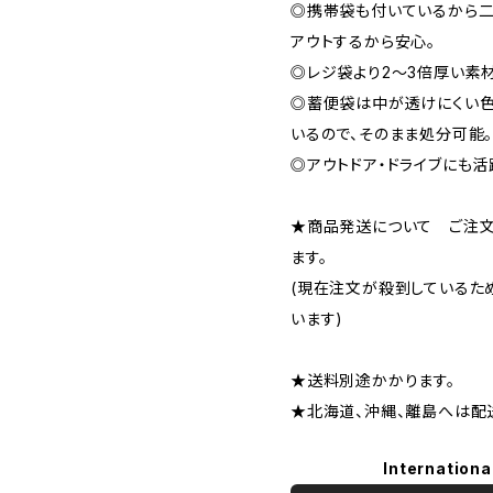
◎携帯袋も付いているから二
アウトするから安心。
◎レジ袋より2～3倍厚い素
◎蓄便袋は中が透けにくい色
いるので、そのまま処分可能
◎アウトドア・ドライブにも活
★商品発送について ご注文
ます。
(現在注文が殺到しているた
います)
★送料別途かかります。
★北海道、沖縄、離島へは配
Internationa