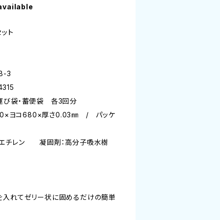
available
セット
-3
315
運び袋・蓄便袋 各3回分
0×ヨコ680×厚さ0.03㎜ / パッケ
チレン 凝固剤：高分子吸水樹
を入れてゼリー状に固めるだけの簡単