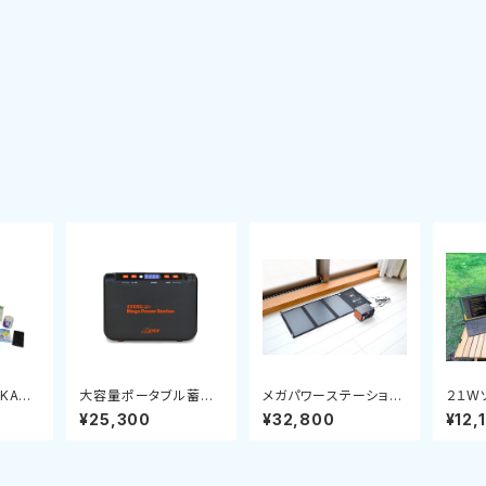
KA防
大容量ポータブル蓄電
メガパワーステーション
２１W
モデル
池「メガパワーステーシ
+２１Wソーラーパネル
¥25,300
¥32,800
¥12,
ョン」