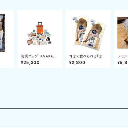
ト
防災バッグTANAKA防
骨まで食べられる「まる
レモン
災士ブラザーズモデル
とっと」お試しセット
¥25,300
¥2,800
¥5,
【M】アドバンス