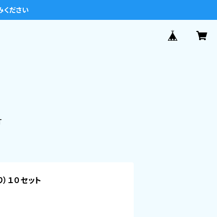
みください
T
り）１０セット