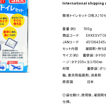
International shipping 
簡易トイレセット（3枚入）10
重量（約） 100g
商品コード EXKESVTOB
JANコード 4513643454
セット内容 凝固剤・持ち
サイズ（約） 蓄便袋：タテ50
ージ：タテ205×ヨコ150㎜
材質 蓄便袋：ポリエ
脂、食添用殺菌剤、消臭剤
原産国 日本
◎袋を開け、使用後、凝固剤
仕様。