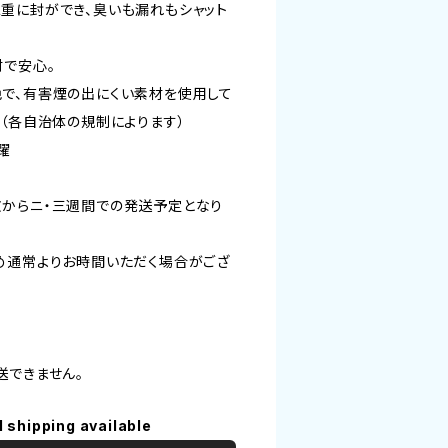
重に封ができ、臭いも漏れもシャット
材で安心。
で、有害煙の出にくい素材を使用して
。（各自治体の規制によります）
躍
からニ・三週間での発送予定となり
め通常よりお時間いただく場合がござ
送できません。
l shipping available